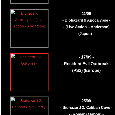
- 11/09 -
- Biohazard II Apocalypse -
- (Live Action – Anderson)
(Japon) -
- 17/09 -
- Resident Evil Outbreak -
- (PS2) (Europe) -
- 25/09 -
- Biohazard 2: Caliban Cove -
- (Roman) (Japon) -