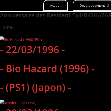
Skip
Accueil
Développement
to
Anniversaire des Resident Evil/BIOHAZARD
content
- 1996 -
- 22/03/1996 -
- Bio Hazard (1996) -
- (PS1) (Japon) -