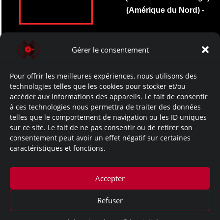
(Amérique du Nord) -
- 19/05/2015 -
Gérer le consentement
- Resident Evil The
Marhawa Desire -
Pour offrir les meilleures expériences, nous utilisons des
- (4ème tome du Manga)
technologies telles que les cookies pour stocker et/ou
(Amérique du Nord) -
accéder aux informations des appareils. Le fait de consentir
à ces technologies nous permettra de traiter des données
telles que le comportement de navigation ou les ID uniques
- 21/07/2015 -
sur ce site. Le fait de ne pas consentir ou de retirer son
consentement peut avoir un effet négatif sur certaines
- Resident Evil The
caractéristiques et fonctions.
Marhawa Desire -
- (5ème tome du Manga)
(Amérique du Nord) -
Accepter
Refuser