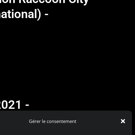
ational) -
2021 -
tion Raccoon City -
Gérer le consentement
compatibilité Xbox