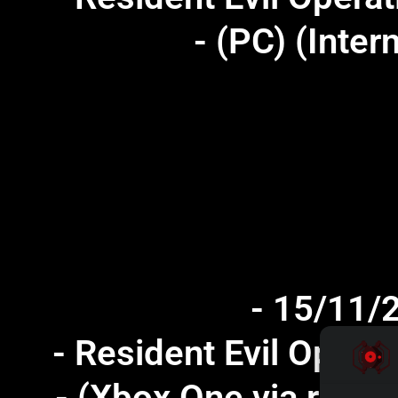
- (PC) (Intern
- 15/11/
- Resident Evil Opera
- (Xbox One via rétro