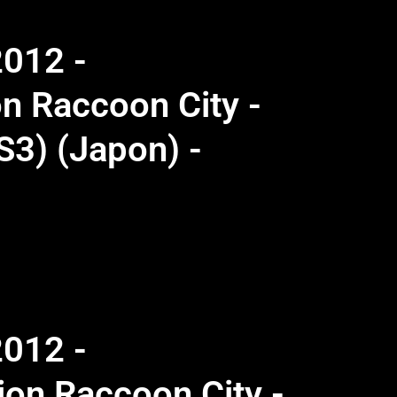
2012 -
on Raccoon City -
S3) (Japon) -
2012 -
tion Raccoon City -