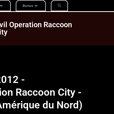
Bonus
vil Operation Raccoon
ity
2012 -
tion Raccoon City -
(Amérique du Nord)