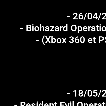
- 26/04/
- Biohazard Operati
- (Xbox 360 et P
- 18/05/
- Resident Evil Opera