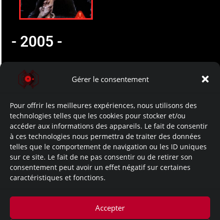
- 2005 -
- 26/04/2005 -
Gérer le consentement
- Resident Evil Outbreak
FILE #2 -
Pour offrir les meilleures expériences, nous utilisons des
- (PS2) (Amérique du Nord)
technologies telles que les cookies pour stocker et/ou
-
accéder aux informations des appareils. Le fait de consentir
à ces technologies nous permettra de traiter des données
telles que le comportement de navigation ou les ID uniques
- 26/08/2005 -
sur ce site. Le fait de ne pas consentir ou de retirer son
consentement peut avoir un effet négatif sur certaines
- Resident Evil Outbreak
caractéristiques et fonctions.
FILE #2 -
- (PS2) (Europe) -
Accepter