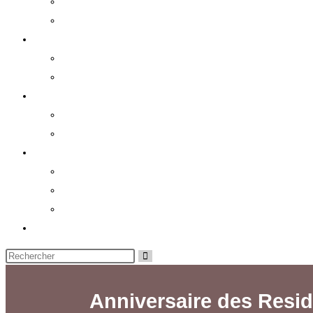
Chronologie/Timeline
Resident Evil Connections
Lore
Lore des Resident Evil/BIOHAZARD (Canon et Semi-Ca
Lore des Resident Evil/BIOHAZARD (Non-Canon)
Documents
Documents des Resident Evil/BIOHAZARD (Canon et S
Documents des Resident Evil/BIOHAZARD (Non-Canon
Bonus
Bonus des Resident Evil/BIOHAZARD (Canon & Semi-
Anniversaires des Resident Evil/BIOHAZARD
Collection d’Angecalo
Anniversaire des Resid