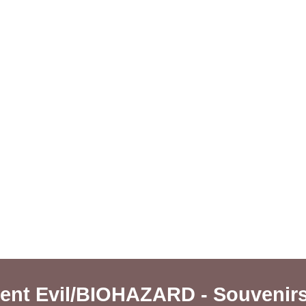
non)
emi-Canon)
)
Canon)
ent Evil/BIOHAZARD - Souvenirs