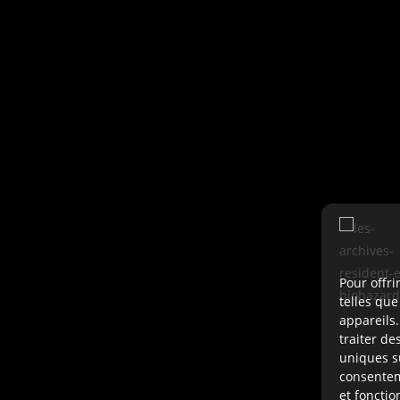
Pour offri
telles que
appareils.
traiter d
uniques su
consenteme
et fonctio