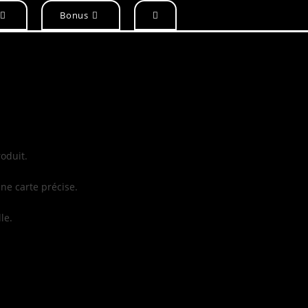
Bonus
oduit.
une carte précise.
le.