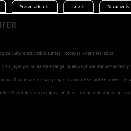
Présentation
Lore
Documents
NFER
de de culture est visible sur les « cobayes » dans les labos.
 A en juger par la plante étrange, quelque chose d’anormal s’est pr
s ouvrir. Chaque porte a son propre niveau de sécurité et nécessite 
a. On dirait un dépotoir caché dans la zone industrielle de la vil