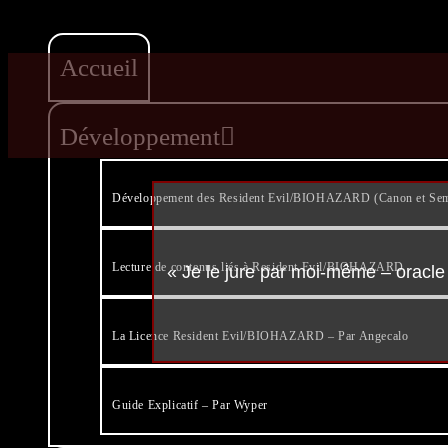
Accueil
Développement
Développement des Resident Evil/BIOHAZARD (Canon et Se
Lecture de contenus liés à Resident Evil/BIOHAZARD
« Je le jure par moi-même – oracle d
La Licence Resident Evil/BIOHAZARD – Par Angecalo
Guide Explicatif – Par Wyper