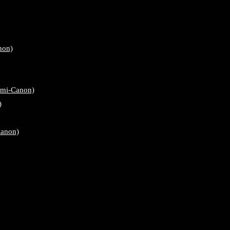
non)
emi-Canon)
)
Canon)