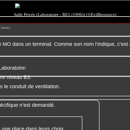
Salle Privée (Laboratoire - RE1 (1996)) (©EvilResource)
Canon)
sque MO dans un terminal. Comme son nom l’indique, c’est
Laboratoire:
ire niveau B3.
le conduit de ventilation.
écifique n’est demandé.
it une place dans leurs choix.