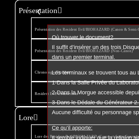
Présentation
Présentation des Resident Evil/BIOHAZARD (Canon & Semi-
Où trouver le document?
Il suffit d’insérer un des trois Di
Présentation des Resident Evil/BIOHAZARD (Non-Canon)
dans un premier terminal.
Les terminaux se trouvent tous au 
Chronologie/Timeline
1-Dans la Salle Privée du Laborato
2-Dans la Morgue accessible depuis 
Resident Evil Connections
3-Dans le Dédale du Générateur 2.
Aucune difficulté ou personnage sp
Lore
Ce qu’il apporte:
Lore des Resident Evil/BIOHAZARD (Canon et Semi-Canon)
Il semble indiquer que la religion a