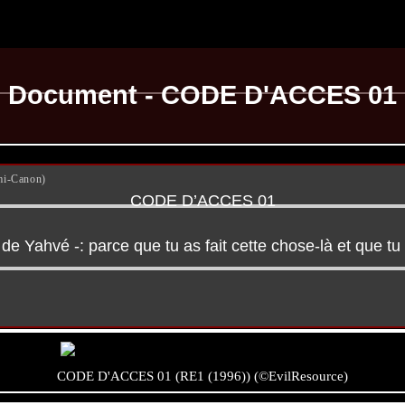
Document - CODE D'ACCES 01
mi-Canon)
CODE D’ACCES 01
e Yahvé -: parce que tu as fait cette chose-là et que tu n
CODE D'ACCES 01 (RE1 (1996)) (©EvilResource)