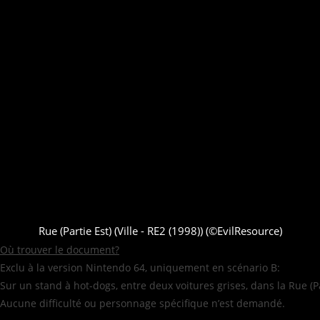
Rue (Partie Est) (Ville - RE2 (1998)) (©EvilResource)
Où trouver le document?
Exclu à la version Nintendo 64, uniquement en scénario B:
Sur un stand à hot-dogs, entre deux voitures grises, dans la Rue (Pa
Aucune difficulté ou personnage spécifique n’est demandé.