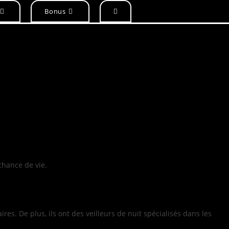
Toggle
Bonus
website
search
chance de vie.
s. De plus, ils ont des veilleurs de nuit spécialisés dans les