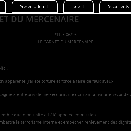
Présentation
Lore
Documents
RNET DU MERCENAIRE
#FILE 06/16
LE CARNET DU MERCENAIRE
blie…
apparente. J’ai été torturé et forcé à faire de faux aveux.
agnie a entrepris de me secourir, me donnant ainsi une seconde 
 semble que mon unité ait été appelée en mission.
attre le terrorisme interne et empêcher l’enlèvement des dignitaire