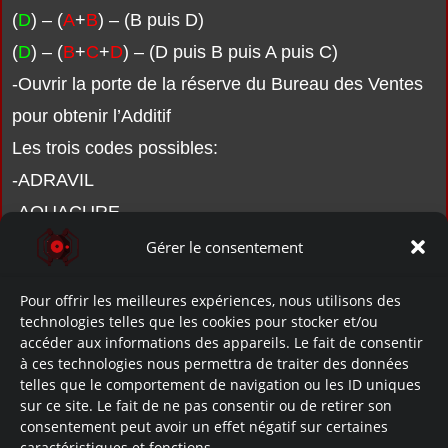
(
D
) – (
A
+
B
) – (B puis D)
(
D
) – (
B
+
C
+
D
) – (D puis B puis A puis C)
-Ouvrir la porte de la réserve du Bureau des Ventes
pour obtenir l’Additif
Les trois codes possibles:
-ADRAVIL
-AQUACURE
-SAFSPRIN
Gérer le consentement
C’est le 13ème document à récupérer pour obtenir le
Pour offrir les meilleures expériences, nous utilisons des
technologies telles que les cookies pour stocker et/ou
«
JOURNAL DE JILL
« !
accéder aux informations des appareils. Le fait de consentir
Le précédent:
MEMO DU JOURNALISTE
à ces technologies nous permettra de traiter des données
telles que le comportement de navigation ou les ID uniques
Le suivant:
RAPPORT DU GERANT
sur ce site. Le fait de ne pas consentir ou de retirer son
consentement peut avoir un effet négatif sur certaines
Connexion avec le lore:
caractéristiques et fonctions.