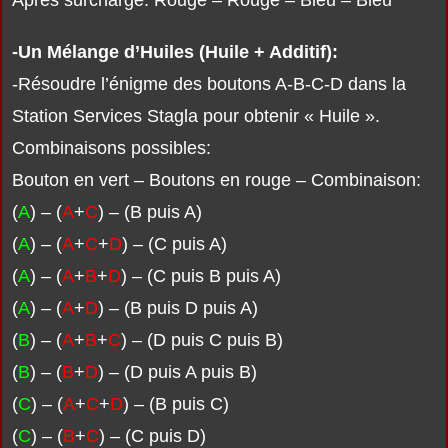
Après surcharge: Rouge – Rouge – Bleu – Bleu
-Un Mélange d’Huiles (Huile + Additif):
-Résoudre l’énigme des boutons A-B-C-D dans la
Station Services Stagla pour obtenir « Huile ».
Combinaisons possibles:
Bouton en vert – Boutons en rouge – Combinaison:
(
A
) – (
A
+
C
) – (B puis A)
(
A
) – (
A
+
C
+
D
) – (C puis A)
(
A
) – (
A
+
B
+
D
) – (C puis B puis A)
(
A
) – (
A
+
D
) – (B puis D puis A)
(
B
) – (
A
+
B
+
C
) – (D puis C puis B)
(
B
) – (
B
+
D
) – (D puis A puis B)
(
C
) – (
A
+
C
+
D
) – (B puis C)
(
C
) – (
B
+
C
) – (C puis D)