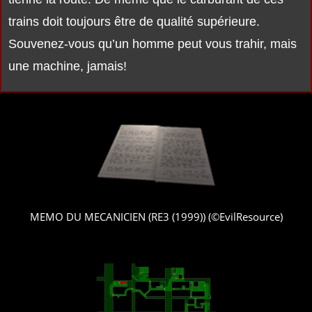
trains doit toujours être de qualité supérieure.
Souvenez-vous qu’un homme peut vous trahir, mais
une machine, jamais!
MEMO DU MECANICIEN (RE3 (1999)) (©EvilResource)