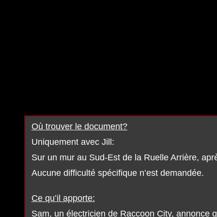
Où trouver le document?
Uniquement avec Jill:
Sur un mur au Sud-Est de la Ruelle Arrière, apr
Aucune difficulté spécifique n’est demandée.
Ce qu’il apporte:
Sam, un électricien de Raccoon City, annonce qu