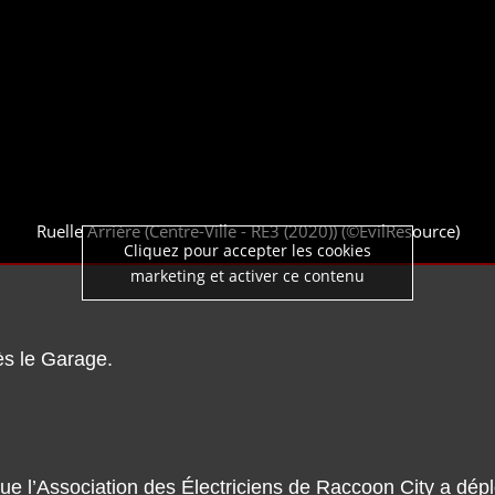
Ruelle Arrière (Centre-Ville - RE3 (2020)) (©EvilResource)
Cliquez pour accepter les cookies
marketing et activer ce contenu
ès le Garage.
e l’Association des Électriciens de Raccoon City a dépl