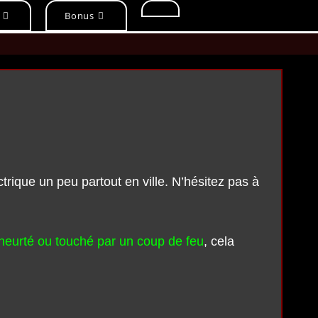
Toggle
Bonus
website
search
ctrique un peu partout en ville. N’hésitez pas à
e heurté ou touché par un coup de feu
, cela