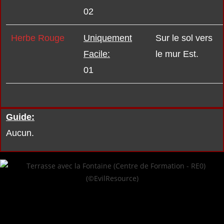
02
Herbe Rouge
Uniquement
Sur le sol vers
Facile:
le mur Est.
01
Guide:
Aucun.