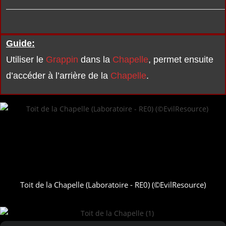
Guide:
Utiliser le
Grappin
dans la
Chapelle
, permet ensuite
d’accéder à l’arrière de la
Chapelle
.
Toit de la Chapelle (Laboratoire - RE0) (©EvilResource)