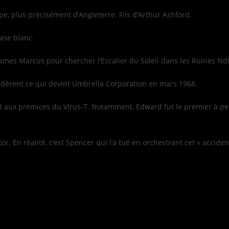
pe, plus précisément d’Angleterre. Fils d’Arthur Ashford.
vase blanc.
 James Marcus pour chercher l’Escalier du Soleil dans les Ruines Nd
 fondèrent ce qui devint Umbrella Corporation en mars 1968.
enant aux prémices du Virus-T. Notamment, Edward fut le premier à p
r. En réalité, c’est Spencer qui l’a tué en orchestrant cet « acciden