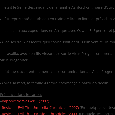
-Il était le 5ème descendant de la famille Ashford originaire d’Euro
-Il fut représenté en tableau en train de lire un livre, auprès d’un 
-Il participa aux expéditions en Afrique avec Ozwell E. Spencer et
-Avec ses deux associés, qu’il connaissait depuis l’université, ils
-Il travailla, avec son fils Alexander, sur le Virus Progenitor am
Virus Progenitor.
-Il fut tué « accidentellement » par contamination au Virus Progenito
-Après sa mort, la famille Ashford commença à partir en déclin.
Présence dans le canon:
–
Rapport de Wesker II (2002)
–
Resident Evil The Umbrella Chronicles (2007)
(En quelques sortes)
–
Resident Evil The Darkside Chronicles (2009)
(En quelques sortes)