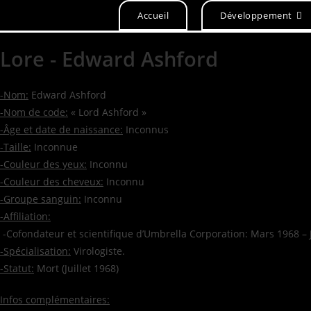
Accueil
Développement
Lore - Edward Ashford
-Nom:
Edward Ashford
-Nom de code:
« Lord Ashford »
-Âge et date de naissance:
Inconnus
-Taille:
Inconnue
-Couleur des yeux:
Inconnu
-Couleur des cheveux:
Inconnu
-Groupe sanguin:
Inconnu
-Affiliation:
-Cofondateur et scientifique d’Umbrella Corporation: Mars 1968 – J
-Spécialisation:
Virologiste.
-Statut:
Mort (Juillet 1968)
Infos complémentaires: