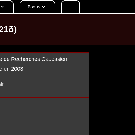
Bonus
21δ)
ntre de Recherches Caucasien
re en 2003.
it.