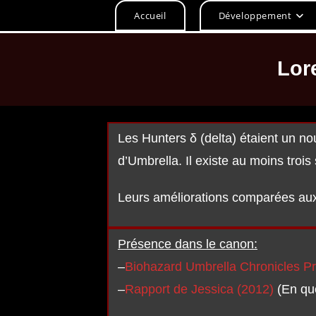
Accueil
Développement
Lor
Les Hunters δ (delta) étaient un n
d’Umbrella. Il existe au moins troi
Leurs améliorations comparées aux
Présence dans le canon:
–
Biohazard Umbrella Chronicles Pre
–
Rapport de Jessica (2012)
(En que