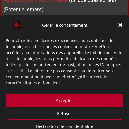
Raccoon City~ VOL.2 (1998)
(En quelques sortes)
(Potentiellement)
Gérer le consentement
Pour offrir les meilleures expériences, nous utilisons des
technologies telles que les cookies pour stocker et/ou
accéder aux informations des appareils. Le fait de consentir
à ces technologies nous permettra de traiter des données
telles que le comportement de navigation ou les ID uniques
sur ce site. Le fait de ne pas consentir ou de retirer son
No Data.
consentement peut avoir un effet négatif sur certaines
caractéristiques et fonctions.
~Apparition dans ces documents:
Aucune.
Accepter
Refuser
Mentions légales
Déclaration de confidentialité