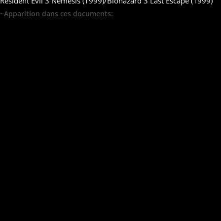
Resident Evil 3 Nemesis (1999)/Biohazard 3 Last Escape (1999)
~Apparition dans ces documents: