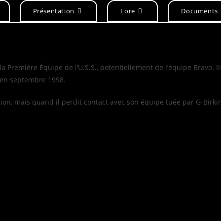
Présentation
Lore
Documents
remière Équipe de l’U.S.S., potentiellement de l’équipe Bravo. Il
 en septembre 1998.
ion, mais quand il perdit contact avec son équipe tuée par G-Birkin,