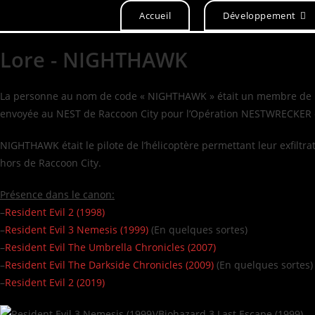
Accueil
Développement
Lore - NIGHTHAWK
La personne au nom de code « NIGHTHAWK » était un membre de la P
envoyée au NEST de Raccoon City pour l’Opération NESTWRECKER
NIGHTHAWK était le pilote de l’hélicoptère permettant leur exfiltrat
hors de Raccoon City.
Présence dans le canon:
–
Resident Evil 2 (1998)
–
Resident Evil 3 Nemesis (1999)
(En quelques sortes)
–
Resident Evil The Umbrella Chronicles (2007)
–
Resident Evil The Darkside Chronicles (2009)
(En quelques sortes)
–
Resident Evil 2 (2019)