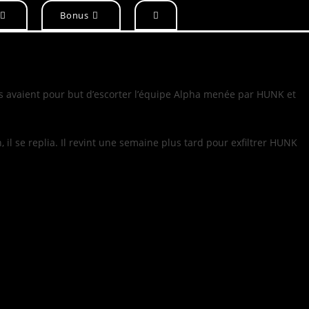
Bonus
s avaient pour but d’escorter l’équipe Alpha menée par HUNK et
 il se replia. Il revint une semaine plus tard pour exfiltrer HUNK