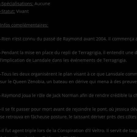
-Spécialisations:
Aucune
-Statut:
Vivant
Infos complémentaires:
-Rien n’est connu du passé de Raymond avant 2004. Il commença au F
-Pendant la mise en place du repli de Terragrigia, il entendit une 
l’implication de Lansdale dans les événements de Terragrigia.
-Tous les deux organisèrent le plan visant à ce que Lansdale comm
sur le Queen Zenobia, un bateau en dérive qui mena à des preuve
-Raymond joua le rôle de Jack Norman afin de rendre crédible la cho
-Il se fit passer pour mort avant de rejoindre le pont, où Jessica d
se retrouva en fâcheuse posture, le laissant dériver près des côte
-Il fut agent triple lors de la Conspiration d’Il Veltro. Il servit de 