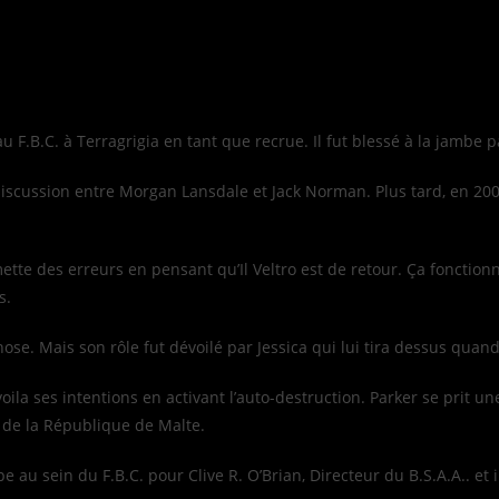
.B.C. à Terragrigia en tant que recrue. Il fut blessé à la jambe p
discussion entre Morgan Lansdale et Jack Norman. Plus tard, en 2005
ette des erreurs en pensant qu’Il Veltro est de retour. Ça fonctio
s.
se. Mais son rôle fut dévoilé par Jessica qui lui tira dessus quand 
évoila ses intentions en activant l’auto-destruction. Parker se prit
s de la République de Malte.
taupe au sein du F.B.C. pour Clive R. O’Brian, Directeur du B.S.A.A.. et