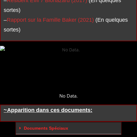
–
Resident Evil 7 Biohazard (2017)
(En quelques
sortes)
–
Rapport sur la Famille Baker (2021)
(En quelques
sortes)
No Data.
~Apparition dans ces documents:
Documents Spéciaux