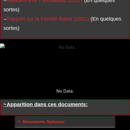
–
Resident Evil 7 Biohazard (2017)
(En quelques
sortes)
–
Rapport sur la Famille Baker (2021)
(En quelques
sortes)
No Data.
~Apparition dans ces documents:
Documents Spéciaux