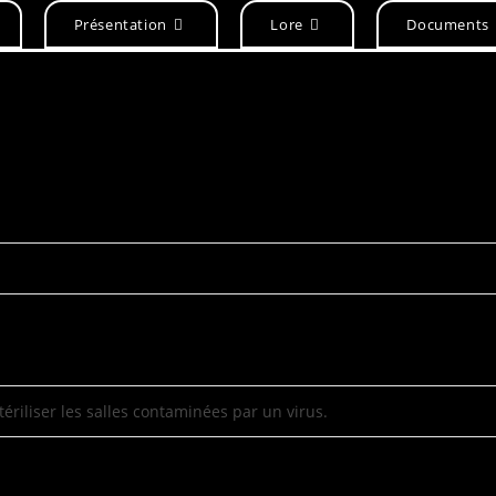
Présentation
Lore
Documents
riliser les salles contaminées par un virus.