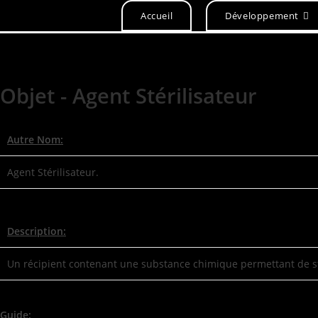
Accueil
Développement
Objet - Agent Stérilisateur
Autre Nom:
Agent Stérilisateur.
Description:
Un récipient contenant une substance chimique permettant de sté
Guide: