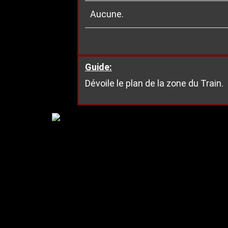
Aucune.
Guide:
Dévoile le plan de la zone du Train.