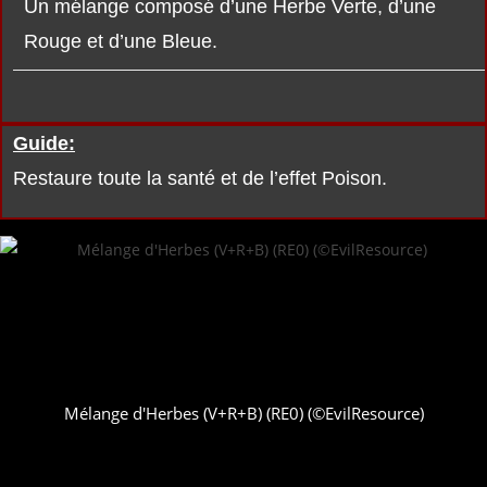
Un mélange composé d’une Herbe Verte, d’une
Rouge et d’une Bleue.
Guide:
Restaure toute la santé et de l’effet Poison.
Mélange d'Herbes (V+R+B) (RE0) (©EvilResource)