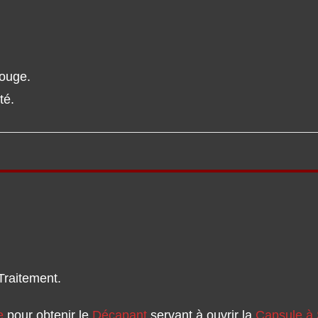
rouge.
té.
Traitement.
e
pour obtenir le
Décapant
servant à ouvrir la
Capsule à