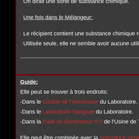
On dirait une sorte de substance chimique.
Une fois dans le Mélangeur:
Le récipient contient une substance chimique 
Utilisée seule, elle ne semble avoir aucune utili
Guide:
Elle peut se trouver à trois endroits:
-Dans le
Couloir de l’Ascenseur
du Laboratoire.
-Dans le
Laboratoire Sangsue
du Laboratoire.
-Dans la
Salle du Générateur n°2
de l’Usine de 
Elle peut être combinée avec la
Substance Vert