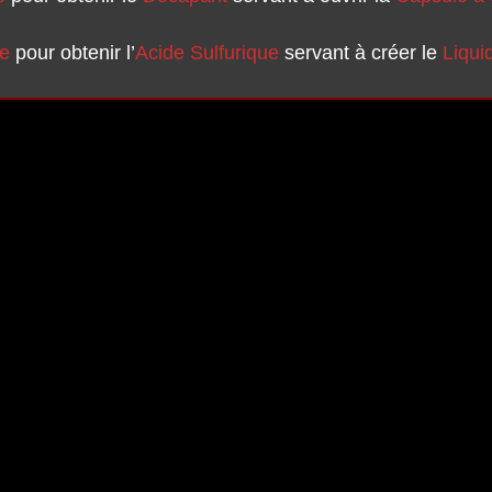
e
pour obtenir l’
Acide Sulfurique
servant à créer le
Liqui