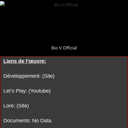
Bio V Official
Liens de l’œuvre:
Développement: (Site)
Let’s Play: (Youtube)
Lore: (Site)
Documents: No Data.