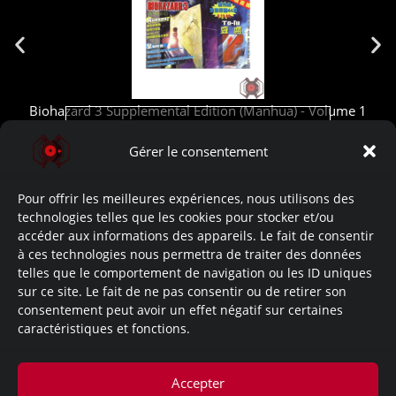
Biohazard 3 Supplemental Edition (Manhua) - Volume 1
Cliquez pour accepter les cookies
marketing et activer ce contenu
Gérer le consentement
Liens de l’œuvre:
Développement: (Site)
Pour offrir les meilleures expériences, nous utilisons des
technologies telles que les cookies pour stocker et/ou
accéder aux informations des appareils. Le fait de consentir
Let’s Read: (Youtube)
à ces technologies nous permettra de traiter des données
telles que le comportement de navigation ou les ID uniques
Lore: (Site)
sur ce site. Le fait de ne pas consentir ou de retirer son
consentement peut avoir un effet négatif sur certaines
caractéristiques et fonctions.
Documents: No Data.
Bonus: No Data.
Accepter