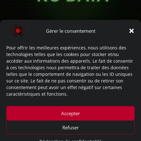
Gérer le consentement
Liens de l’œuvre:
Développement: (Site)
Pour offrir les meilleures expériences, nous utilisons des
technologies telles que les cookies pour stocker et/ou
accéder aux informations des appareils. Le fait de consentir
Let’s Read: (Youtube)
à ces technologies nous permettra de traiter des données
telles que le comportement de navigation ou les ID uniques
Lore: (Site)
sur ce site. Le fait de ne pas consentir ou de retirer son
consentement peut avoir un effet négatif sur certaines
caractéristiques et fonctions.
Documents: No Data.
Bonus: No Data.
Accepter
Refuser
Mentions légales