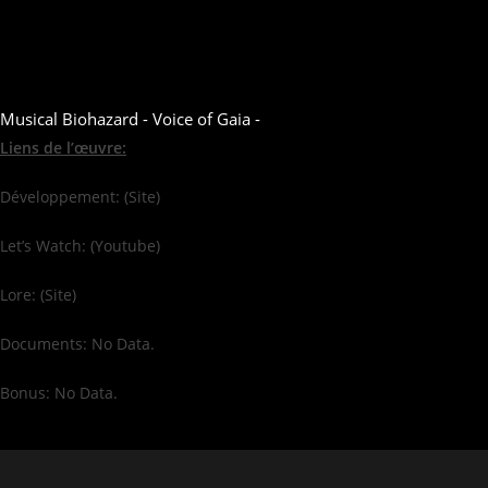
Musical Biohazard - Voice of Gaia -
Liens de l’œuvre:
Développement: (Site)
Let’s Watch: (Youtube)
Lore: (Site)
Documents: No Data.
Bonus: No Data.