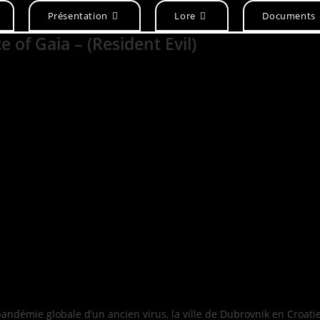
Présentation
Lore
Documents
 of Gaia – (Resident Evil)
pandémie globale d’un ancien virus, la ville de Dubrovnik en Croati