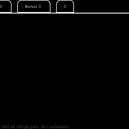
Toggle
Bonus
website
search
e sert de refuge pour des survivants.