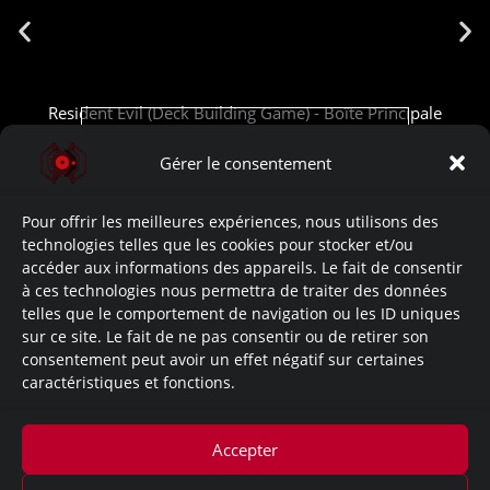
Resident Evil (Deck Building Game) - Boîte Principale
Cliquez pour accepter les cookies
marketing et activer ce contenu
Gérer le consentement
Liens de l’œuvre:
Développement: (Site)
Pour offrir les meilleures expériences, nous utilisons des
technologies telles que les cookies pour stocker et/ou
accéder aux informations des appareils. Le fait de consentir
Let’s Play: (Youtube)
à ces technologies nous permettra de traiter des données
telles que le comportement de navigation ou les ID uniques
Lore: (Site)
sur ce site. Le fait de ne pas consentir ou de retirer son
consentement peut avoir un effet négatif sur certaines
caractéristiques et fonctions.
Documents: No Data.
Bonus: No Data.
Accepter