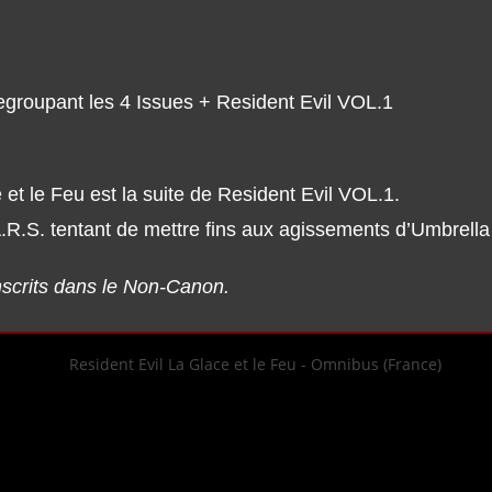
egroupant les 4 Issues + Resident Evil VOL.1
 et le Feu est la suite de Resident Evil VOL.1.
A.R.S. tentant de mettre fins aux agissements d’Umbrell
inscrits dans le Non-Canon.