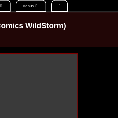
Bonus
(Comics WildStorm)