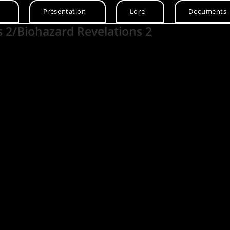
Présentation
Lore
Documents
s 2/Biohazard Revelations 2