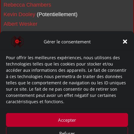
Rebecca Chambers
Kevin Dooley
(Potentiellement)
Albert Wesker
Barry Burton
Gérer le consentement
Chris Redfield
Jill Valentine
Pour offrir les meilleures expériences, nous utilisons des
Joseph Frost
technologies telles que les cookies pour stocker et/ou
accéder aux informations des appareils. Le fait de consentir
Brad Vickers
à ces technologies nous permettra de traiter des données
Cerbère (Nom de code: MA-39)
telles que le comportement de navigation ou les ID uniques
sur ce site. Le fait de ne pas consentir ou de retirer son
Hunter α (Nom de code: MA-121α)
consentement peut avoir un effet négatif sur certaines
Neptune (Nom de code: FI-03)
caractéristiques et fonctions.
Tyrant T-002
Virus-T
Accepter
Refuser