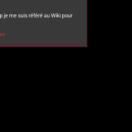
up je me suis référé au Wiki pour
les