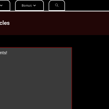
Bonus
cles
nts!