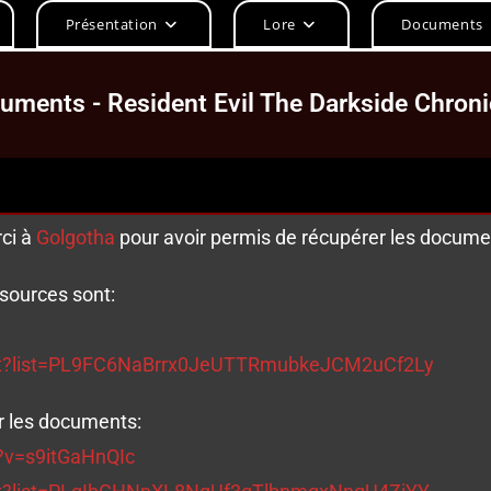
Présentation
Lore
Documents
uments - Resident Evil The Darkside Chroni
ci à
Golgotha
pour avoir permis de récupérer les docume
sources sont:
ist?list=PL9FC6NaBrrx0JeUTTRmubkeJCM2uCf2Ly
er les documents:
?v=s9itGaHnQIc