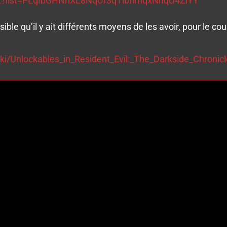
ist?list=PLqIbGHNnXL8NqUf3qTlbnmqxNnqU4ZiYY
ible qu’il y ait différents moyens de les avoir, pour le co
iki/Unlockables_in_Resident_Evil:_The_Darkside_Chronic