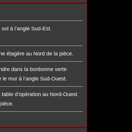
 sol à l’angle Sud-Est.
ne étagère au Nord de la pièce.
ndre dans la bonbonne verte
e le mur à l’angle Sud-Ouest.
a table d’opération au Nord-Ouest
pièce.