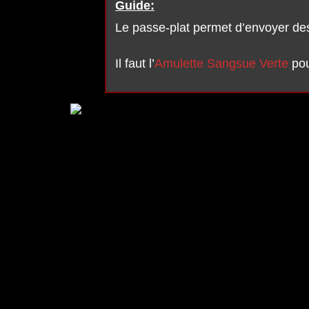
Guide:
Le passe-plat permet d’envoyer de
Il faut l’
Amulette Sangsue Verte
pou