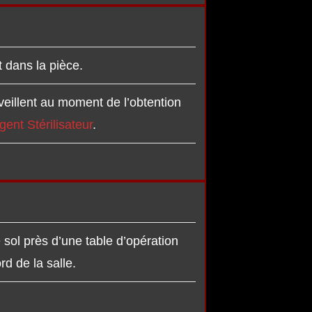
t dans la pièce.
veillent au moment de l’obtention
gent Stérilisateur
.
e sol près d’une table d’opération
rd de la salle.