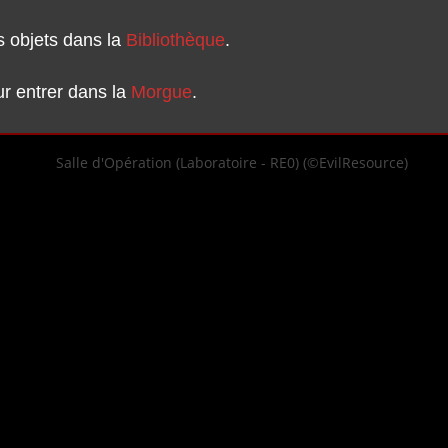
s objets dans la
Bibliothèque
.
r entrer dans la
Morgue
.