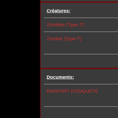
Créatures:
Zombies (Type-T)
Zombie (Type-T)
Documents:
RAPPORT D’ENQUETE