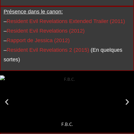
Présence dans le canon:
–
Resident Evil Revelations Extended Trailer (2011)
–
Resident Evil Revelations (2012)
–
Rapport de Jessica (2012)
–
Resident Evil Revelations 2 (2015)
(En quelques
sortes)
F.B.C.