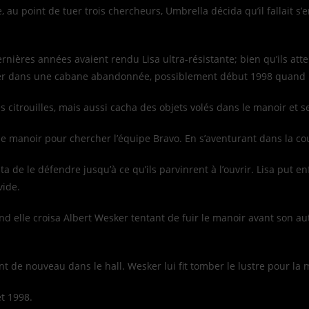
, au point de tuer trois chercheurs, Umbrella décida qu’il fallait 
ernières années avaient rendu Lisa ultra-résistante; bien qu’ils at
ugier dans une cabane abandonnée, possiblement début 1998 quand l
 citrouilles, mais aussi cacha des objets volés dans le manoir et s
nt le manoir pour chercher l’équipe Bravo. En s’aventurant dans la c
enta de le défendre jusqu’à ce qu’ils parvinrent à l’ouvrir. Lisa put 
vide.
and elle croisa Albert Wesker tentant de fuir le manoir avant son au
nt de nouveau dans le hall. Wesker lui fit tomber le lustre pour la m
et 1998.