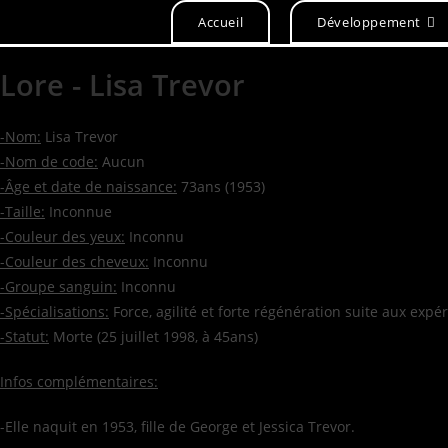
Accueil
Développement
Lore - Lisa Trevor
-Nom:
Lisa Trevor
-Nom de code:
Aucun
-Âge et date de naissance:
73ans (1953)
-Taille:
Inconnue
-Couleur des yeux:
Inconnu
-Couleur des cheveux:
Inconnu
-Groupe sanguin:
Inconnu
-Spécialisations:
Force, agilité et forte régénération suite aux expé
-Statut:
Morte (25 juillet 1998, à 45ans)
Infos complémentaires:
-Elle naquit en 1953, fille de George et Jessica Trevor.