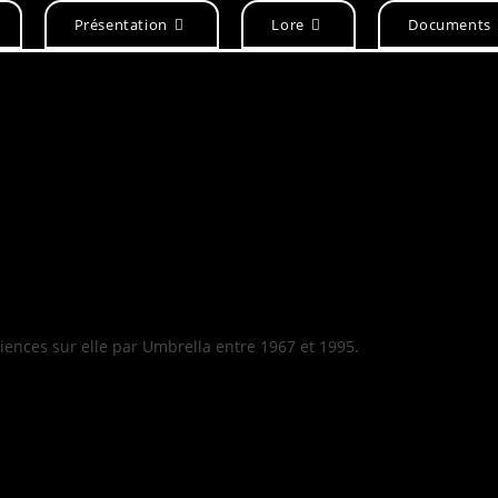
Présentation
Lore
Documents
riences sur elle par Umbrella entre 1967 et 1995.