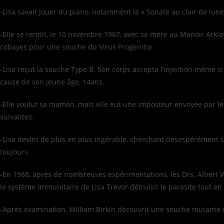
-Lisa savait jouer du piano, notamment la « Sonate au clair de lun
-Elle se rendit, le 10 novembre 1967, avec sa mère au Manoir Arklay
cobayes pour une souche du Virus Progenitor.
-Lisa reçut la souche Type B. Son corps accepta l’injection même s
cause de son jeune âge, 14ans.
-Elle voulut sa maman, mais elle eut une imposteur envoyée par les 
suivantes.
-Lisa devint de plus en plus ingérable, cherchant désespérément sa 
toujours.
-En 1988, après de nombreuses expérimentations, les Drs. Albert We
le système immunitaire de Lisa Trevor détruisit le parasite tout en 
-Après examination, William Birkin découvrit une souche mutante diff