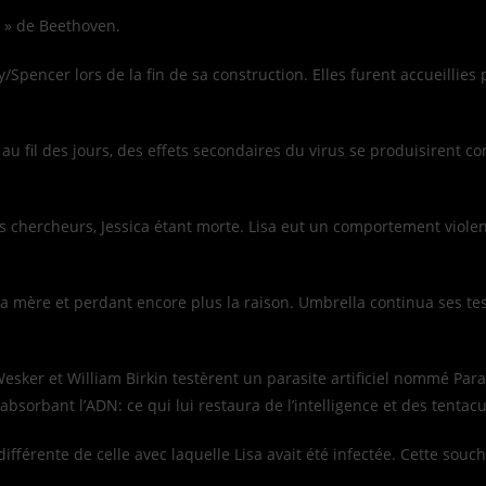
e » de Beethoven.
/Spencer lors de la fin de sa construction. Elles furent accueillies
i au fil des jours, des effets secondaires du virus se produisirent
chercheurs, Jessica étant morte. Lisa eut un comportement violent, 
mère et perdant encore plus la raison. Umbrella continua ses tests s
sker et William Birkin testèrent un parasite artificiel nommé Para
absorbant l’ADN: ce qui lui restaura de l’intelligence et des tentac
érente de celle avec laquelle Lisa avait été infectée. Cette souche 