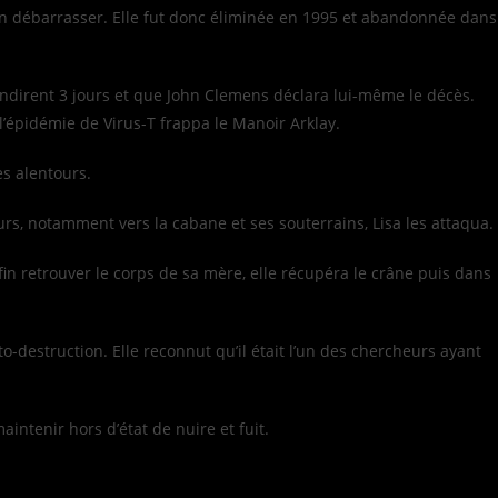
s’en débarrasser. Elle fut donc éliminée en 1995 et abandonnée dans
tendirent 3 jours et que John Clemens déclara lui-même le décès.
’épidémie de Virus-T frappa le Manoir Arklay.
es alentours.
ours, notamment vers la cabane et ses souterrains, Lisa les attaqua.
enfin retrouver le corps de sa mère, elle récupéra le crâne puis dans
to-destruction. Elle reconnut qu’il était l’un des chercheurs ayant
aintenir hors d’état de nuire et fuit.