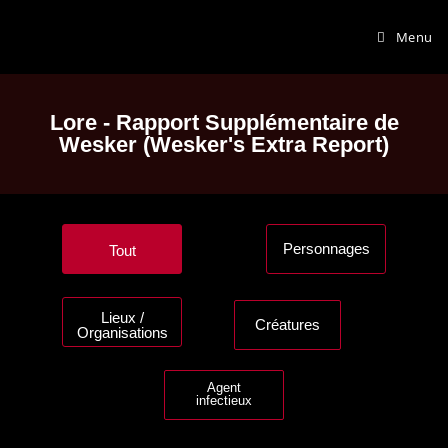
Menu
Lore - Rapport Supplémentaire de
Wesker (Wesker's Extra Report)
Personnages
tout
Lieux /
créatures
Organisations
Agent
infectieux