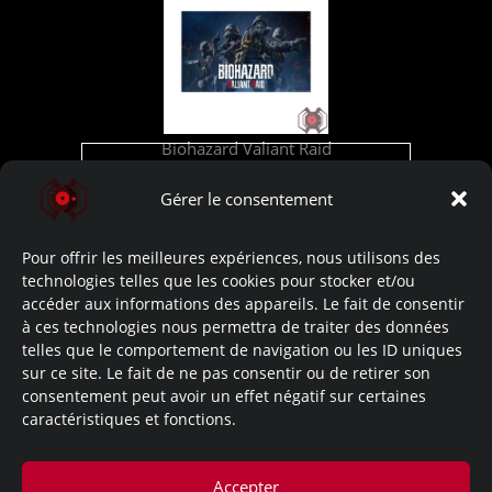
Biohazard Valiant Raid
Cliquez pour accepter les cookies
marketing et activer ce contenu
Gérer le consentement
Liens de l’œuvre:
Développement: (Site)
Pour offrir les meilleures expériences, nous utilisons des
technologies telles que les cookies pour stocker et/ou
accéder aux informations des appareils. Le fait de consentir
Let’s Watch: (Youtube)
à ces technologies nous permettra de traiter des données
telles que le comportement de navigation ou les ID uniques
Lore: (Site)
sur ce site. Le fait de ne pas consentir ou de retirer son
consentement peut avoir un effet négatif sur certaines
caractéristiques et fonctions.
Documents: No Data.
Bonus: No Data.
Accepter